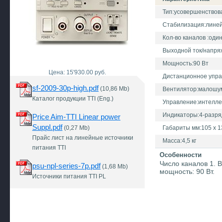
Тип:усовершенство
Стабилизация:лине
Кол-во каналов :оди
Выходной ток/напряже
Мощность:90 Вт
Цена: 15'930.00 руб.
Дистанционное упр
sf-2009-30p-high.pdf
(10,86 Mb)
Вентилятор:малош
Каталог продукции TTI (Eng.)
Управление:интелле
Индикаторы:4-разря
Price Aim-TTI Linear power
Suppl.pdf
(0,27 Mb)
Габариты мм:105 х 1
Прайс лист на линейные источники
Масса:4,5 кг
питания TTI
Особенности
Число каналов 1. 
psu-npl-series-7p.pdf
(1,68 Mb)
мощность: 90 Вт.
Источники питания TTI PL