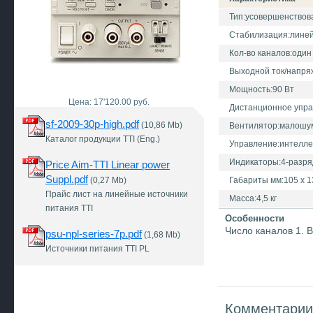
Тип:усовершенство
Стабилизация:лине
Кол-во каналов:один
Выходной ток/напряже
Мощность:90 Вт
Цена: 17'120.00 руб.
Дистанционное упр
sf-2009-30p-high.pdf
(10,86 Mb)
Вентилятор:малош
Каталог продукции TTI (Eng.)
Управление:интелле
Индикаторы:4-разря
Price Aim-TTI Linear power
Suppl.pdf
(0,27 Mb)
Габариты мм:105 х 1
Прайс лист на линейные источники
Масса:4,5 кг
питания TTI
Особенности
Число каналов 1. 
psu-npl-series-7p.pdf
(1,68 Mb)
Источники питания TTI PL
Комментарии 