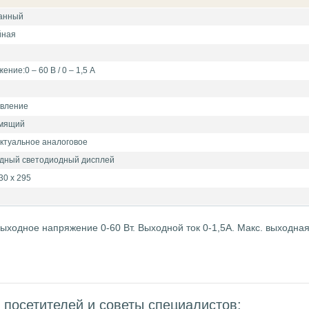
ванный
йная
ние:0 – 60 В / 0 – 1,5 А
авление
умящий
ктуальное аналоговое
дный светодиодный дисплей
30 х 295
Выходное напряжение 0-60 Вт. Выходной ток 0-1,5A. Макс. выходная
посетителей и советы специалистов: