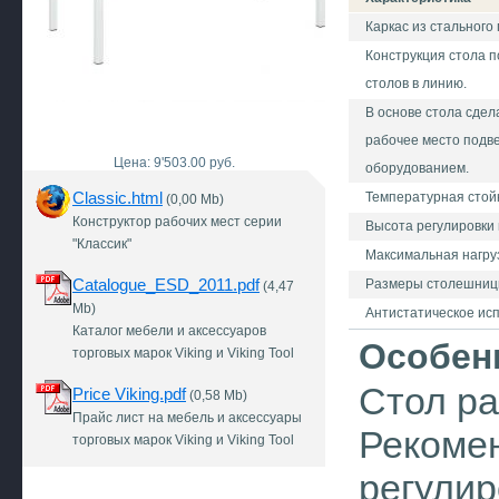
Каркас из стального
Конструкция стола п
столов в линию.
В основе стола сдел
рабочее место подве
Цена: 9'503.00 руб.
оборудованием.
Classic.html
Температурная стой
(0,00 Mb)
Конструктор рабочих мест серии
Высота регулировки
"Классик"
Максимальная нагруз
Catalogue_ESD_2011.pdf
Размеры столешницы
(4,47
Mb)
Антистатическое ис
Каталог мебели и аксессуаров
Особен
торговых марок Viking и Viking Tool
Стол ра
Price Viking.pdf
(0,58 Mb)
Прайс лист на мебель и аксессуары
Рекомен
торговых марок Viking и Viking Tool
регули