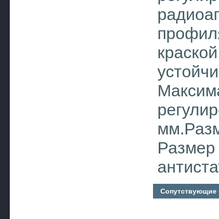
радиоап
профиля
краской
устойчи
Максима
регулир
мм.Раз
Размер
антиста
Сопутствующие 