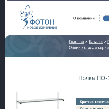
Фотон
О компании
Главная
>
Каталог
>
Опции к столам серии
Полка ПО-
Краткие техниче
Характеристика