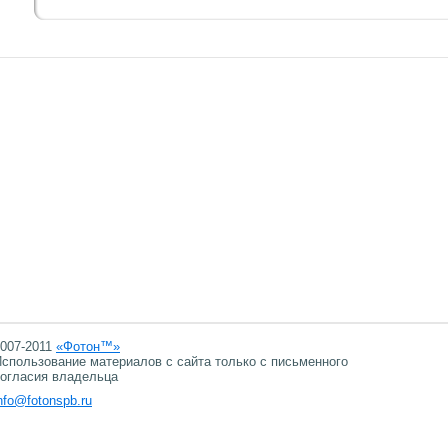
007-2011
«Фотон™»
спользование материалов с сайта только с письменного
огласия владельца
nfo@fotonspb.ru