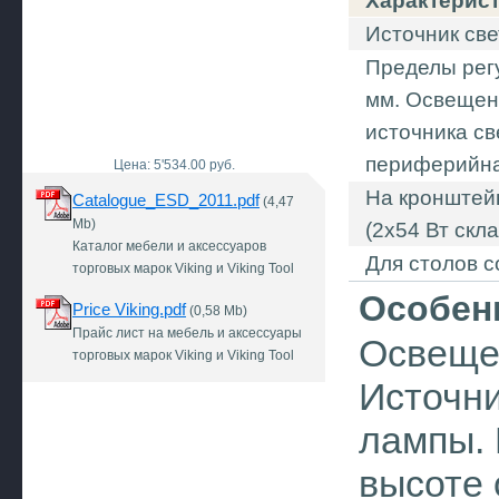
Характерис
Источник св
Пределы регу
мм. Освещен
источника св
периферийна
Цена: 5'534.00 руб.
На кронштей
Catalogue_ESD_2011.pdf
(4,47
Mb)
(2х54 Вт скл
Каталог мебели и аксессуаров
Для столов с
торговых марок Viking и Viking Tool
Особен
Price Viking.pdf
(0,58 Mb)
Прайс лист на мебель и аксессуары
Освеще
торговых марок Viking и Viking Tool
Источни
лампы. 
высоте 