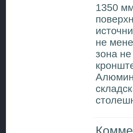
1350 м
поверхн
источни
не мене
зона не
кронште
Алюмин
складск
столешн
Комме