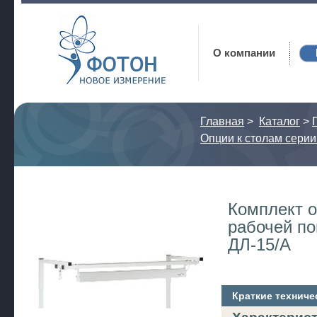
Фотон
О компании
Главная
>
Каталог
>
Опции к столам серии
Комплект 
рабочей по
ДЛ-15/А
Краткие техниче