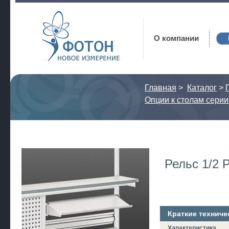
Фотон
О компании
Главная
>
Каталог
>
Опции к столам серии
Рельс 1/2 
Краткие техниче
Характеристика