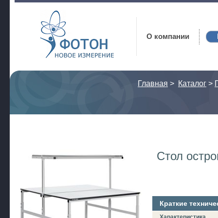
Фотон
О компании
Главная
>
Каталог
>
Стол остро
Краткие техниче
Характеристика