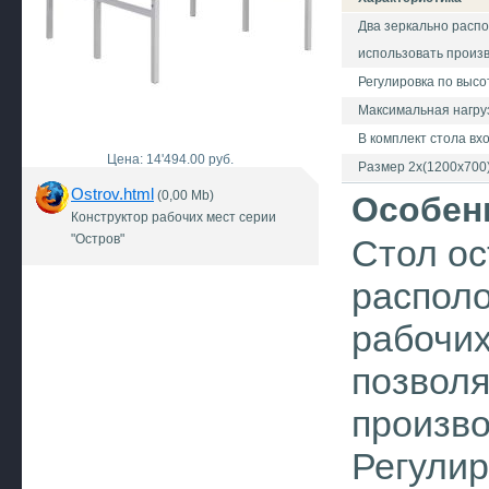
Два зеркально расп
использовать произ
Регулировка по высо
Максимальная нагруз
В комплект стола вх
Цена: 14'494.00 руб.
Размер 2x(1200x700
Ostrov.html
(0,00 Mb)
Особен
Конструктор рабочих мест серии
"Остров"
Стол ос
распол
рабочих
позвол
произв
Регулир