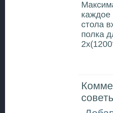
Максима
каждое 
стола в
полка д
2x(1200
Комме
совет