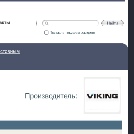
акты
Только в текущем разделе
остовным
Производитель: