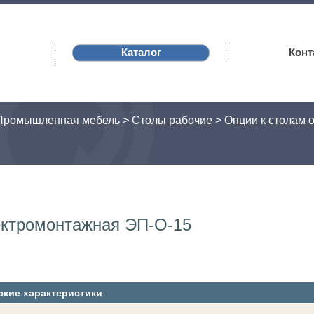
Каталог
Конт
Промышленная мебель
>
Столы рабочие
>
Опции к столам 
ектромонтажная ЭП-О-15
ские характеристики