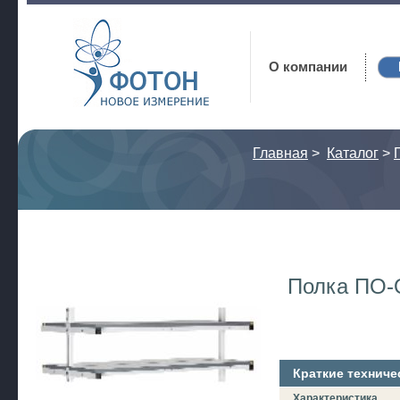
Фотон
О компании
Главная
>
Каталог
>
Полка ПО-О
Краткие техниче
Характеристика