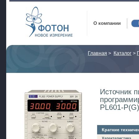
Фотон
О компании
Главная
>
Каталог
>
Источник п
программи
PL601-P(G
Краткие техниче
Характеристика