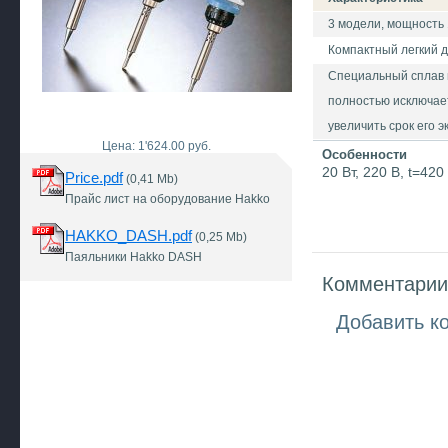
3 модели, мощность 1
Компактный легкий д
Специальный сплав 
полностью исключает
увеличить срок его э
Цена: 1'624.00 руб.
Особенности
20 Вт, 220 В, t=42
Price.pdf
(0,41 Mb)
Прайс лист на оборудование Hakko
HAKKO_DASH.pdf
(0,25 Mb)
Паяльники Hakko DASH
Комментарии 
Добавить к