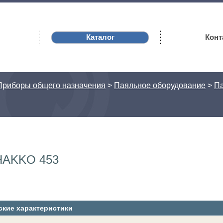
Каталог
Конт
Приборы общего назначения
>
Паяльное оборудование
>
Па
HAKKO 453
ские характеристики