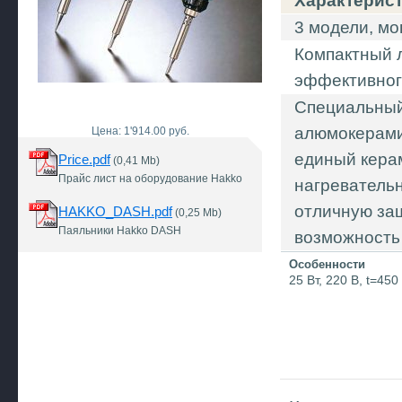
Характерис
3 модели, мо
Компактный л
эффективного
Специальный
алюмокерами
Цена: 1'914.00 руб.
единый керам
Price.pdf
(0,41 Mb)
Прайс лист на оборудование Hakko
нагревательн
отличную за
HAKKO_DASH.pdf
(0,25 Mb)
Паяльники Hakko DASH
возможность 
Особенности
25 Вт, 220 В, t=45