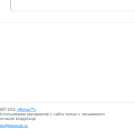
007-2011
«Фотон™»
спользование материалов с сайта только с письменного
огласия владельца
nfo@fotonspb.ru