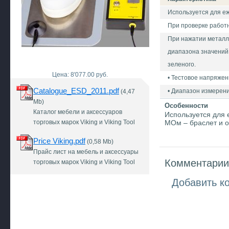
Используется для еж
При проверке работн
При нажатии металли
диапазона значений 
зеленого.
Цена: 8'077.00 руб.
• Тестовое напряжен
Catalogue_ESD_2011.pdf
• Диапазон измерени
(4,47
Mb)
Особенности
Каталог мебели и аксессуаров
Используется для 
торговых марок Viking и Viking Tool
МОм – браслет и о
Price Viking.pdf
(0,58 Mb)
Прайс лист на мебель и аксессуары
Комментарии 
торговых марок Viking и Viking Tool
Добавить к