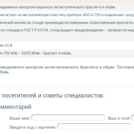
едневного контроля наручного антистатического браслета и обуви.
ик встает на металлическую пластину прибора VKG А-750 и подключает шнур 
ческой кнопки на стенде производится измерение сопротивления браслета и
по стандарту ГОСТ Р 53734, стенд выдает предупреждение – загорается инди
ие 24 В
я 750 кОм – 10/35 МОм – браслет и обувь
ежедневного контроля антистатического браслета и обуви. Тестово
бувь.
посетителей и советы специалистов:
омментарий
Ваше имя:
Ваш e-mail:
Введите код с картинки: