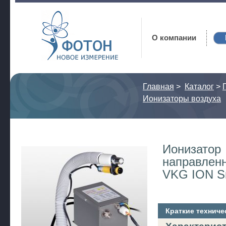
Фотон
О компании
Главная
>
Каталог
>
Ионизаторы воздуха
Ионизатор
направленн
VKG ION S
Краткие техниче