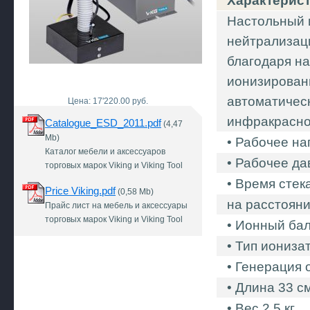
Характерис
Настольный 
нейтрализаци
благодаря н
ионизированн
автоматическ
Цена: 17'220.00 руб.
инфракрасно
Catalogue_ESD_2011.pdf
(4,47
Mb)
• Рабочее на
Каталог мебели и аксессуаров
• Рабочее да
торговых марок Viking и Viking Tool
• Время стек
Price Viking.pdf
(0,58 Mb)
на расстояни
Прайс лист на мебель и аксессуары
торговых марок Viking и Viking Tool
• Ионный бал
• Тип иониза
• Генерация 
• Длина 33 с
• Вес 2,5 кг