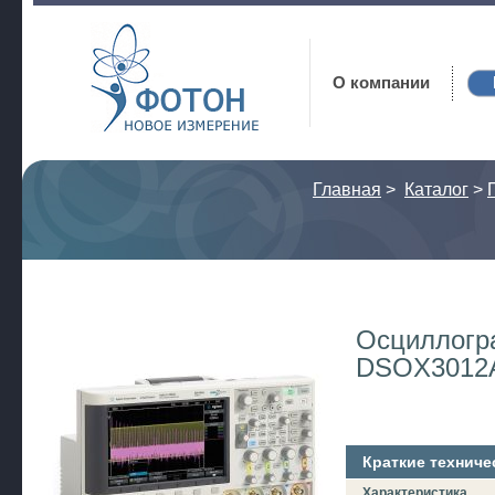
Фотон
О компании
Главная
>
Каталог
>
Осциллогр
DSOX3012
Краткие техниче
Характеристика