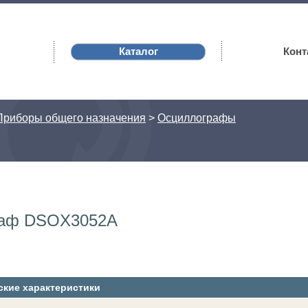
Каталог
Конт
Приборы общего назначения
>
Осциллографы
раф DSOX3052A
ские характеристики