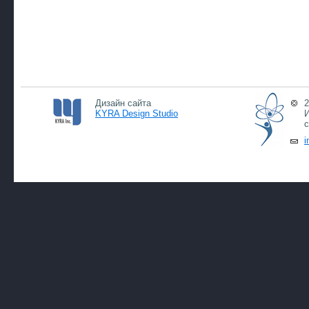
Дизайн сайта
2
KYRA Design Studio
И
с
i