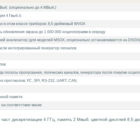
Выб. (опционально до 4 МВыб.)
ии 4 Гвыб./с
н в этом классе приборов: 8,5-дюймовый WVGA
 обновления экрана до 1 000 000 осциллограмм в секунду
кий анализатор (для моделей MSOX, опционально устанавливается на DSOX)
асли интегрированный генератор сигналов
лов
а полосы пропускания, логических каналов, генератора после покупки осци
 протоколов: I²C, SPI, RS-232, UART, CAN,
нной памяти
 на соответствие маске
 част. дискретизации 4 ГГц, память 2 Мвыб, цветной дисплей 8,5 дю