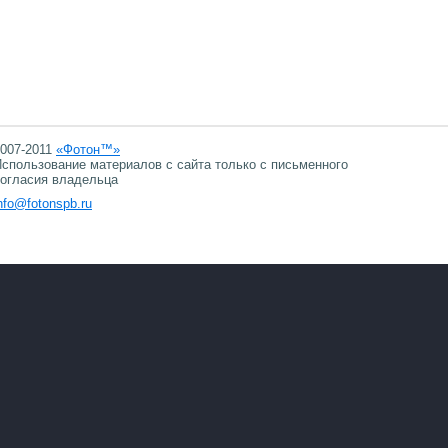
007-2011
«Фотон™»
спользование материалов с сайта только с письменного
огласия владельца
nfo@fotonspb.ru
07.08.2026 17:22
07.08.2026 17:22