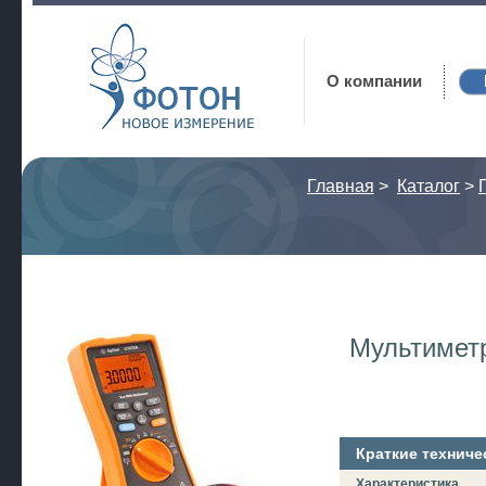
Фотон
О компании
Главная
>
Каталог
>
Мультимет
Краткие техниче
Характеристика