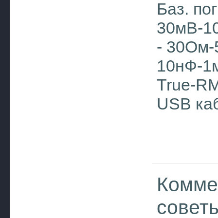
Баз. пог
30мВ-10
- 30Ом-
10нФ-1
True-RM
USB каб
Комме
совет