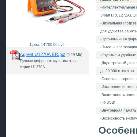
◦Интеллектуальные ф
Smart Ω (U1272A), Q
◦Визуальная (подсве
для удобства работ
◦Эргономичная форм
Цена: 14'700.00 руб.
◦Пыле- и влагозащищ
Agilent U1270A BR.pdf
(0,29 Mb)
◦Крупные и удобные 
Ручные цифровые мультиметры
◦Двухстрочный дисп
серии U1270A
до 30 000 отсчетов
◦Основная погрешнос
◦Измерение истинны
◦Возможность регист
(IR-USB)
◦Внутренняя память
◦Возможность эксплу
Особен