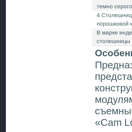
темно серого
4 Столешниц
порошковой к
В марке инд
столешницы (
Особен
Предназ
предста
констру
модулям
съемным
«Cam L