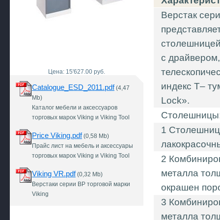
Характерис
Верстак сер
представляе
столешницей 
с драйвером
телескопиче
Цена: 15'627.00 руб.
индекс Т– т
Catalogue_ESD_2011.pdf
(4,47
Mb)
Lock».
Каталог мебели и аксессуаров
Столешницы
торговых марок Viking и Viking Tool
1 Столешниц
Price Viking.pdf
(0,58 Mb)
лакокрасочн
Прайс лист на мебель и аксессуары
торговых марок Viking и Viking Tool
2 Комбиниро
металла толщ
Viking VR.pdf
(0,32 Mb)
Верстаки серии ВР торговой марки
окрашен поро
Viking
3 Комбиниро
металла тол