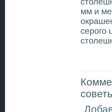
столеш
мм и ме
окрашен
серого 
столеш
Комме
совет
Добав