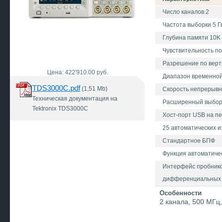
Число каналов 2
Частота выборки 5 Г
Глубина памяти 10K 
Чувствительность по 
Разрешение по верт
Цена: 422'910.00 руб.
Диапазон временной 
TDS3000C.pdf
(1,51 Mb)
Скорость непрерывно
Техническая документация на
Расширенный выбор 
Tektronix TDS3000C
Хост-порт USB на п
25 автоматических 
Стандартное БПФ
Функция автоматиче
Интерфейс пробнико
дифференциальных и
Особенности
2 канала, 500 МГц,