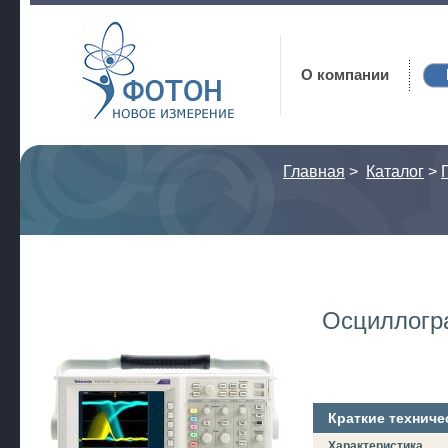
Фотон
О компании
Главная
>
Каталог
>
Осциллогр
Краткие техниче
Характеристика