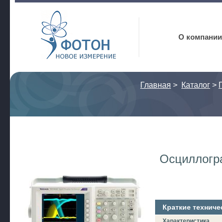
Фотон
О компании
Главная
>
Каталог
>
Осциллогр
Краткие техниче
Характеристика