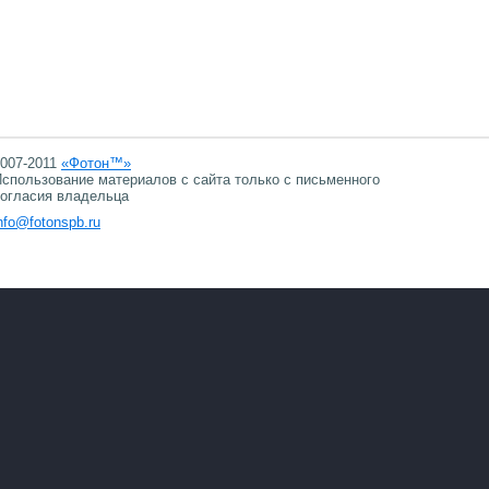
007-2011
«Фотон™»
спользование материалов с сайта только с письменного
огласия владельца
nfo@fotonspb.ru
08.08.2026 10:51
08.08.2026 10:51