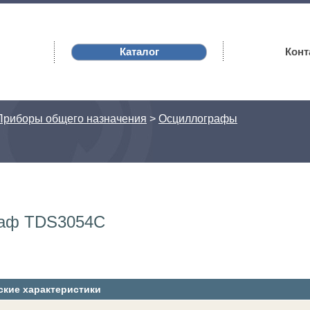
Каталог
Конт
Приборы общего назначения
>
Осциллографы
аф TDS3054C
ские характеристики