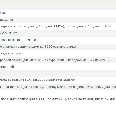
выб/с
на канал
вертикали от 1 мВ/дел до 10 В/дел (1 МОм), от 1 мВ/дел до 1 В/дел (50 Ом)
икали 9 бит
развертки от 1 нс до 10 с
го захвата осциллограмм до 3 600 осциллограмм/с
видов запуска
ередней панели для упрощения сохранения и передачи данных измерений
измерений
ского выявления аномальных сигналов WaveAlert®
в TekProbe® поддерживает установку масштаба и единиц измерения для ак
 част. дискретизации 5 ГГц, память 10К точек на канал, цветной ди