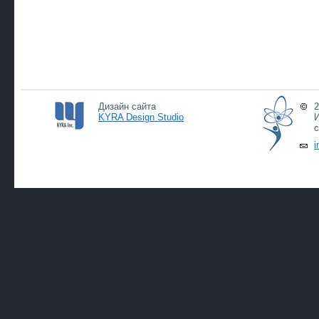
Дизайн сайта
2
KYRA Design Studio
И
с
i