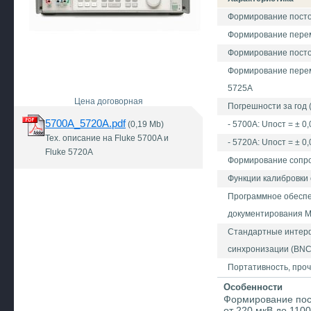
Формирование посто
Формирование переме
Формирование постоя
Формирование перемен
5725А
Цена договорная
Погрешности за год 
5700A_5720A.pdf
(0,19 Mb)
- 5700A: Uпост = ± 0
Тех. описание на Fluke 5700A и
- 5720A: Uпост = ± 0
Fluke 5720A
Формирование сопрот
Функции калибровки 
Программное обеспеч
документирования M
Стандартные интерфе
синхронизации (BNC
Портативность, проч
Особенности
Формирование пос
от 220 мкВ до 1100