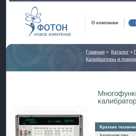
Фотон
О компании
Главная
>
Каталог
>
Калибраторы и повер
Многофунк
калибратор
Краткие техниче
Характеристика