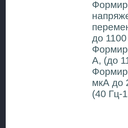
Формир
напряж
перемен
до 1100
Формиро
А, (до 
Формиро
мкА до 2
(40 Гц-