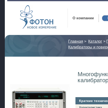
Фотон
О компании
Главная
>
Каталог
>
Калибраторы и повер
Многофунк
калибратор
Краткие техниче
Характеристика