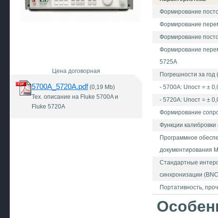
Формирование посто
Формирование переме
Формирование постоя
Формирование перемен
5725А
Цена договорная
Погрешности за год 
5700A_5720A.pdf
(0,19 Mb)
- 5700A: Uпост = ± 0
Тех. описание на Fluke 5700A и
- 5720A: Uпост = ± 0
Fluke 5720A
Формирование сопрот
Функции калибровки 
Программное обеспеч
документирования M
Стандартные интерфе
синхронизации (BNC
Портативность, проч
Особен