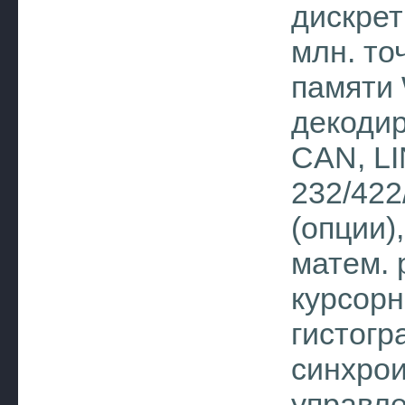
дискрет
млн. то
памяти 
декодир
CAN, LI
232/422
(опции)
матем. 
курсорн
гистог
синхрои
управле