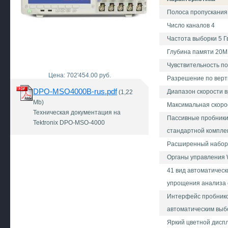
Полоса пропускания
Число каналов 4
Частота выборки 5 Г
Глубина памяти 20М
Чувствительность по 
Цена: 702'454.00 руб.
Разрешение по верти
DPO-MSO4000B-rus.pdf
Диапазон скорости в
(1,22
Mb)
Максимальная скорос
Техническая документация на
Пассивные пробники 
Tektronix DPO-MSO-4000
стандартной компле
Расширенный набор 
Органы управления 
41 вид автоматическ
упрощения анализа 
Интерфейс пробнико
автоматическим выб
Яркий цветной диспл