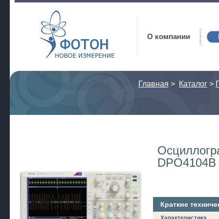
Фотон
О компании
Главная
>
Каталог
>
Осциллогр
DPO4104B
Краткие техниче
Характеристика