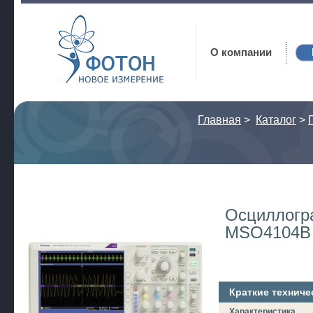
Фотон
О компании
Главная
>
Каталог
>
Осциллогр
MSO4104B
Краткие техниче
Характеристика