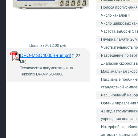
Полоса пропускания
Число каналов 4
Число цифровых кан
Частота выборки 5 Г
Глубина памяти 20М
Цена: 889'012.00 руб.
Чувствительность по 
DPO-MSO4000B-rus.pdf
Разрешение по верти
(1,22
Mb)
Диапазон скорости в
Техническая документация на
Максимальная скорос
Tektronix DPO-MSO-4000
Пассивные пробники 
стандартной компле
Расширенный набор 
Органы управления 
41 вид автоматическ
упрощения анализа 
Интерфейс пробнико
автоматическим выб