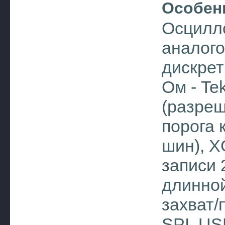
Особен
Осцилл
аналого
дискрет
Ом - Te
(разреш
порога 
шин), X
записи 
длинной
захват/
SPI, US