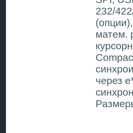
232/422
(опции)
матем. 
курсорн
Сompac
синхрои
через e
синхрон
Размеры