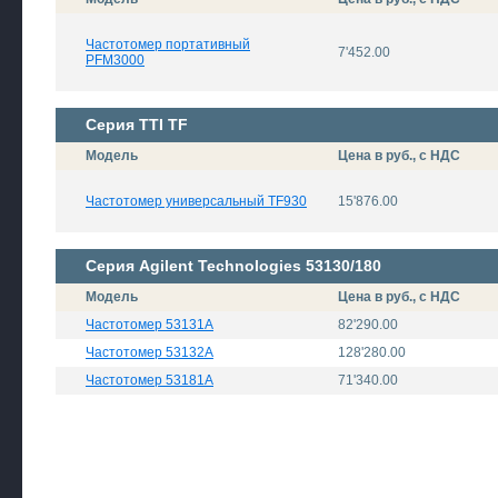
Частотомер портативный
7'452.00
PFM3000
Серия TTI TF
Модель
Цена в руб., с НДС
Частотомер универсальный TF930
15'876.00
Серия Agilent Technologies 53130/180
Модель
Цена в руб., с НДС
Частотомер 53131A
82'290.00
Частотомер 53132A
128'280.00
Частотомер 53181A
71'340.00