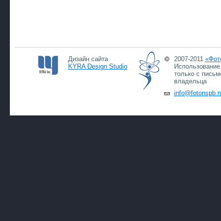
Дизайн сайта
2007-2011
«Фот
KYRA Design Studio
Использование 
только с письм
владельца
info@fotonspb.r