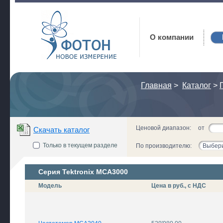
Фотон
О компании
Главная
>
Каталог
>
Ценовой диапазон:
от
Скачать каталог
Только в текущем разделе
По производителю:
Выбери
Серия Tektronix MCA3000
Модель
Цена в руб., с НДС