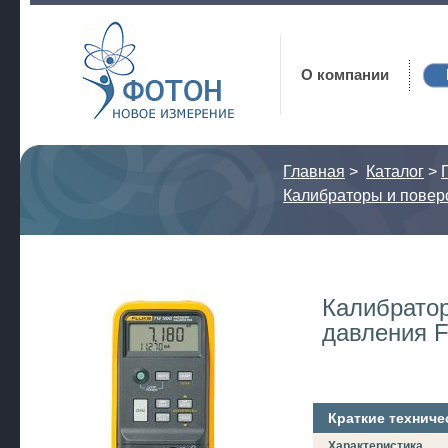
Фотон
О компании
Главная
>
Каталог
>
Калибраторы и повер
Калибратор
давления F
Краткие техниче
Характеристика