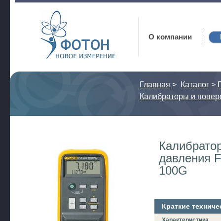
Фотон
О компании
Главная
>
Каталог
>
Калибраторы и повер
Калибратор
давления F
100G
Краткие техниче
Характеристика