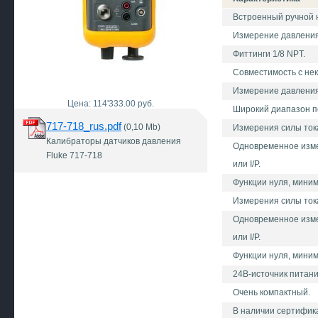
Встроенный ручной н
Измерение давления
Фиттинги 1/8 NPT.
Совместимость с не
Измерение давления 
Цена: 114'333.00 руб.
Широкий диапазон п
717-718_rus.pdf
(0,10 Mb)
Измерения силы тока
Калибраторы датчиков давления
Одновременное изме
Fluke 717-718
или I/P.
Функции нуля, мини
Измерения силы тока
Одновременное изме
или I/P.
Функции нуля, мини
24В-источник питани
Очень компактный.
В наличии сертифик