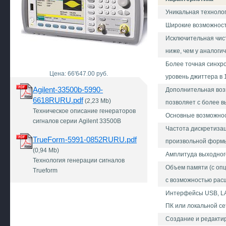
Уникальная технолог
Широкие возможност
Исключительная чист
ниже, чем у аналоги
Более точная синхро
Цена: 66'647.00 руб.
уровень джиттера в 
Agilent-33500b-5990-
Дополнительная воз
6618RURU.pdf
(2,23 Mb)
позволяет с более 
Техническое описание генераторов
Основные возможно
сигналов серии Agilent 33500B
Частота дискретиза
TrueForm-5991-0852RURU.pdf
произвольной форм
(0,94 Mb)
Амплитуда выходного
Технология генерации сигналов
Объем памяти (с опц
Trueform
с возможностью рас
Интерфейсы USB, LAN
ПК или локальной се
Создание и редакти