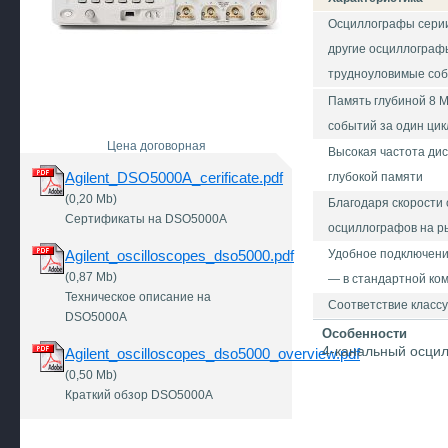
Осциллографы серии
другие осциллограф
трудноуловимые соб
Память глубиной 8 
событий за один цик
Цена договорная
Высокая частота дис
Agilent_DSO5000A_cerificate.pdf
глубокой памяти
(0,20 Mb)
Благодаря скорости 
Сертификаты на DSO5000A
осциллографов на р
Agilent_oscilloscopes_dso5000.pdf
Удобное подключени
(0,87 Mb)
— в стандартной ко
Техническое описание на
Соответствие классу
DSO5000A
Особенности
4-канальный осци
Agilent_oscilloscopes_dso5000_overview.pdf
(0,50 Mb)
Краткий обзор DSO5000A