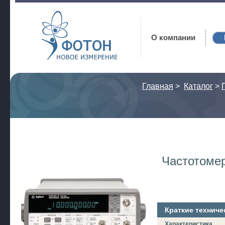
Фотон
О компании
Главная
>
Каталог
>
Частотоме
Краткие техниче
Характеристика