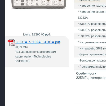
* Измерение частоты
* Измерение времен
53132А
* 53181А: разрешени
* 53131А: разрешени
Цена: 82'290.00 руб.
* 53132А: разрешени
53131A_51132A_51181A.pdf
* Интуитивно понят
(0,39 Mb)
* Интерфейс GPIB в
Тех. данные по частотомерам
сформатированных и
серии Agilent Technologies
* Функция допусков
53130/180
* Программа IntuiLi
Особенности
225МГц, измерение