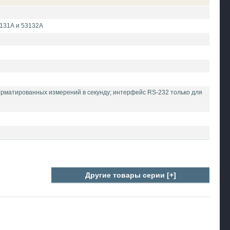
3131А и 53132А
рматированных измерений в секунду; интерфейс RS-232 только для
Другие товары серии [+]