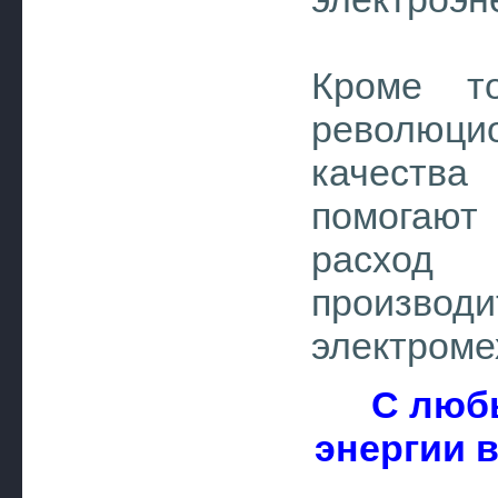
Кроме то
революц
качества
помогаю
расход э
производ
электроме
С люб
энергии 