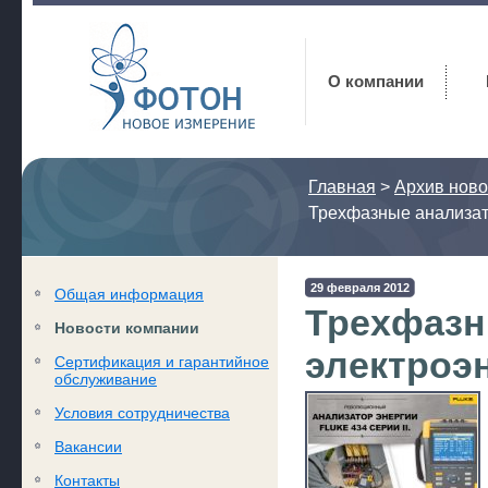
Фотон
О компании
Главная
>
Архив ново
Трехфазные анализато
29 февраля 2012
Общая информация
Трехфазн
Новости компании
электроэн
Сертификация и гарантийное
обслуживание
Условия сотрудничества
Вакансии
Контакты