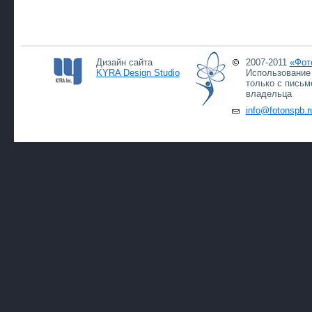
Дизайн сайта
2007-2011
«Фот
KYRA Design Studio
Использование 
только с письм
владельца
info@fotonspb.r
07.0
07.0