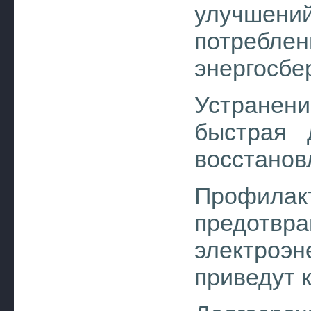
улучшени
потреблен
энергосбе
Устранен
быстрая 
восстанов
Профила
предотвр
электроэ
приведут 