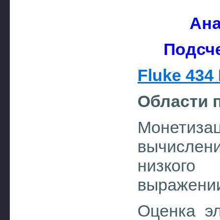
Ана
Подсче
Fluke 434 I
Области 
Монетиз
вычислен
низког
выражени
Оценка э