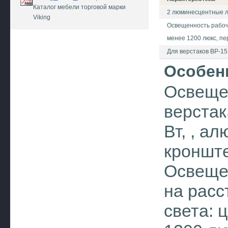
Каталог мебели торговой марки
2 люминесцентные л
Viking
Освещенность рабоче
менее 1200 люкс, пе
Для верстаков ВР-15
Особен
Освеще
верстак
Вт, , а
кроншт
Освеще
на расс
света: 