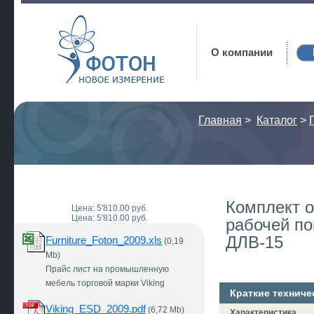
Фотон
О компании
Главная
>
Каталог
>
Комплект 
Цена: 5'810.00 руб.
Цена: 5'810.00 руб.
рабочей по
ДЛВ-15
Furniture_Foton_2009.xls
(0,19
Mb)
Прайс лист на промышленную
мебель торговой марки Viking
Краткие техниче
Viking_ESD_2009.pdf
(6,72 Mb)
Характеристика