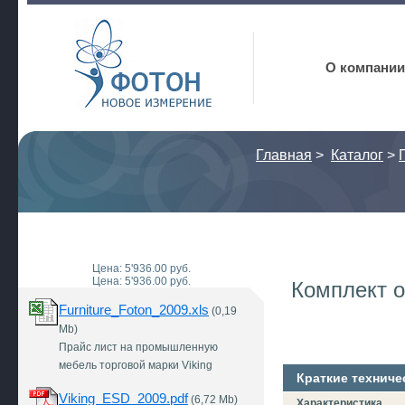
Фотон
О компании
Главная
>
Каталог
>
Цена: 5'936.00 руб.
Цена: 5'936.00 руб.
Комплект 
Furniture_Foton_2009.xls
(0,19
Mb)
Прайс лист на промышленную
мебель торговой марки Viking
Краткие техниче
Viking_ESD_2009.pdf
(6,72 Mb)
Характеристика