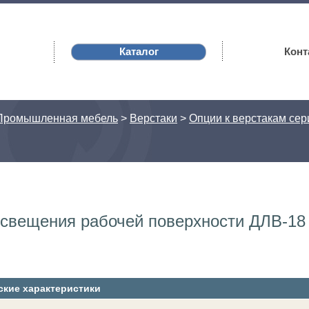
Каталог
Конт
Промышленная мебель
>
Верстаки
>
Опции к верстакам сер
освещения рабочей поверхности ДЛВ-18
ские характеристики