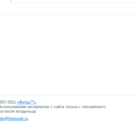
007-2011
«Фотон™»
спользование материалов с сайта только с письменного
огласия владельца
nfo@fotonspb.ru