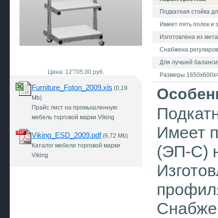
Подкатная стойка д
Имеет пять полок и 
Изготовлена из мет
Снабжена регулиров
Для лучшей балансир
Цена: 12'705.00 руб.
Размеры 1650х600х
Furniture_Foton_2009.xls
(0,19
Особен
Mb)
Прайс лист на промышленную
Подкатн
мебель торговой марки Viking
Имеет п
Viking_ESD_2009.pdf
(6,72 Mb)
Каталог мебели торговой марки
(ЭП-С) 
Viking
Изготов
профил
Снабжен