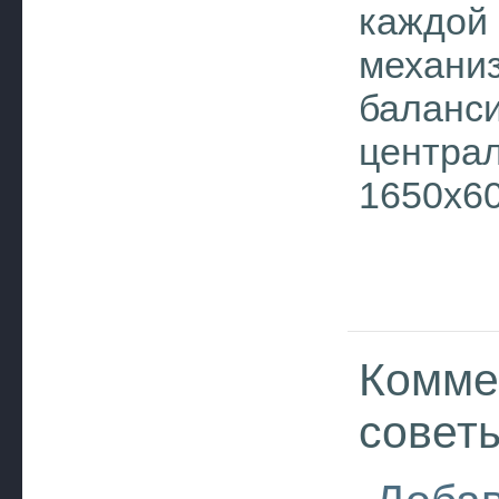
каждой 
механи
баланси
централ
1650х6
Комме
совет