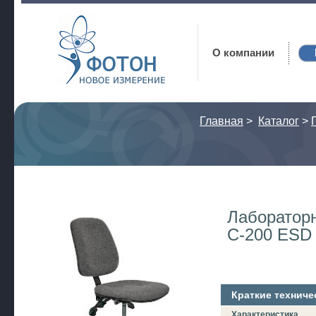
Фотон
О компании
Главная
>
Каталог
>
Лаборатор
C-200 ESD
Краткие техниче
Характеристика