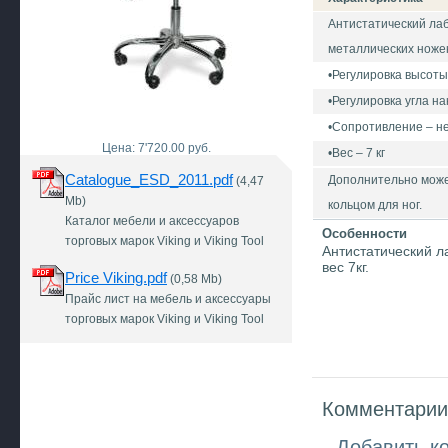
Антистатический лаб
металлических ноже
•Регулировка высоты 
•Регулировка угла на
•Сопротивление – н
Цена: 7'720.00 руб.
•Вес – 7 кг
Catalogue_ESD_2011.pdf
Дополнительно може
(4,47
Mb)
кольцом для ног.
Каталог мебели и аксессуаров
Особенности
торговых марок Viking и Viking Tool
Антистатический л
вес 7кг.
Price Viking.pdf
(0,58 Mb)
Прайс лист на мебель и аксессуары
торговых марок Viking и Viking Tool
Комментарии 
Добавить к