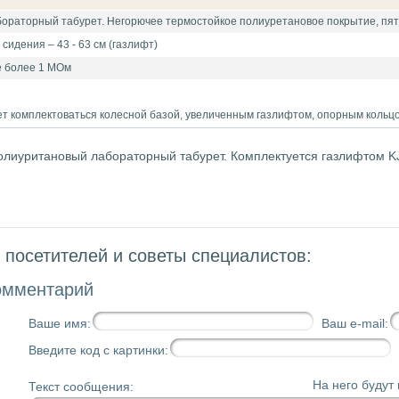
бораторный табурет. Негорючее термостойкое полиуретановое покрытие, пят
сидения – 43 - 63 см (газлифт)
е более 1 МОм
 комплектоваться колесной базой, увеличенным газлифтом, опорным кольцо
олиуритановый лабораторный табурет. Комплектуется газлифтом K
посетителей и советы специалистов:
омментарий
Ваше имя:
Ваш e-mail:
Введите код с картинки:
На него будут
Текст сообщения: