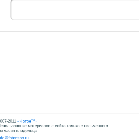
007-2011
«Фотон™»
спользование материалов с сайта только с письменного
огласия владельца
nfo@fotonspb.ru