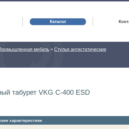
Каталог
Конт
Промышленная мебель
>
Стулья антистатические
ный табурет VKG C-400 ESD
ские характеристики