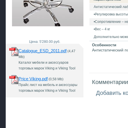
Антистатический ла
•Регулировка высоты 
•Сопротивление – н
•Вес – 4 кг
Дополнительно может
Цена: 5'280.00 руб.
Особенности
Антистатический п
Catalogue_ESD_2011.pdf
(4,47
Mb)
Каталог мебели и аксессуаров
торговых марок Viking и Viking Tool
Price Viking.pdf
(0,58 Mb)
Комментарии 
Прайс лист на мебель и аксессуары
торговых марок Viking и Viking Tool
Добавить к