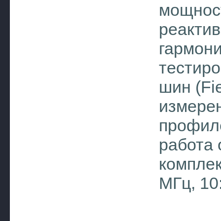
мощност
реактив
гармони
тестир
шин (Fi
измерен
профиле
работа 
комплек
МГц, 10