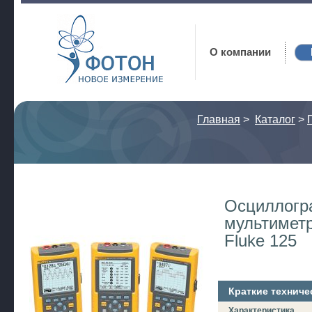
Фотон
О компании
Главная
>
Каталог
>
Осциллогр
мультимет
Fluke 125
Краткие техниче
Характеристика