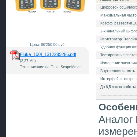
Цифровой осциллогр
Максимальная частот
Коэфф. развертки 1
2-х канальный цифр
Регистратор TrendPlo
Цена: 86'250.00 руб.
Удобная функция ав
Fluke_190I_1312289286.pdf
Тестирование состо
(2,27 Mb)
Измерение электрич
Тех. описание на Fluke ScopeMeter
Внутренняя память –
Интерфейс с оптронн
До 6,5 часов работы 
------------------------------
Особен
Аналог 
измере