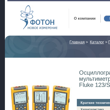
Фотон
О компании
Главная
>
Каталог
>
Осциллогр
мультимет
Fluke 123/
Краткие техниче
Характеристика