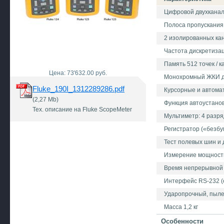
Цифровой двухканал
Полоса пропускания 2
2 изолированных ка
Частота дискретизаци
Память 512 точек / к
Цена: 73'632.00 руб.
Монохромный ЖКИ 
Fluke_190I_1312289286.pdf
Курсорные и автома
(2,27 Mb)
Функция автоустано
Тех. описание на Fluke ScopeMeter
Мультиметр: 4 разря
Регистратор («безбу
Тест полевых шин и 
Измерение мощности 
Время непрерывной ра
Интерфейс RS-232 (
Ударопрочный, пыле
Масса 1,2 кг
Особенности