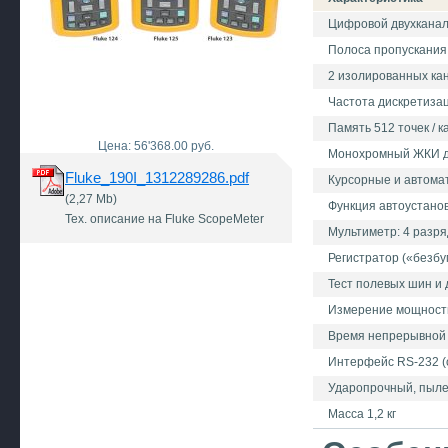
Цифровой двухканал
Полоса пропускания 2
2 изолированных ка
Частота дискретизаци
Память 512 точек / к
Цена: 56'368.00 руб.
Монохромный ЖКИ 
Fluke_190I_1312289286.pdf
Курсорные и автома
(2,27 Mb)
Функция автоустано
Тех. описание на Fluke ScopeMeter
Мультиметр: 4 разря
Регистратор («безбу
Тест полевых шин и 
Измерение мощности 
Время непрерывной ра
Интерфейс RS-232 (
Ударопрочный, пыле
Масса 1,2 кг