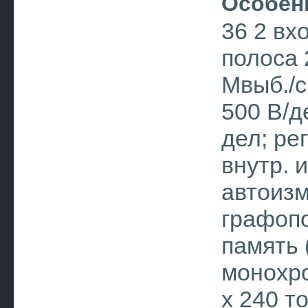
Особен
36 2 вх
полоса 
Мвыб./с
500 В/д
дел; ре
внутр. 
автоизм
графопо
память 
монохро
х 240 т