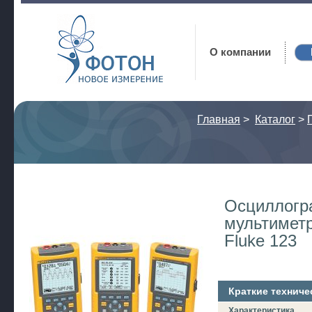
Фотон
О компании
Главная
>
Каталог
>
Осциллогр
мультимет
Fluke 123
Краткие техниче
Характеристика