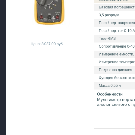
Базовая погрешност
3,5 разряда
Пост./ пер. напряже
Пост./ пер. ток 0-10 
True-RMS
Цена: 8'037.00 руб.
Сопротивление 0-40
Измерение емкости, 
Измерение температ
Подсветка дисплея
Функция бесконтактн
Масса 0,55 кг
Особенности
Мультиметр портати
аналог снятого с п