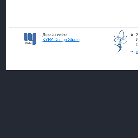
Дизайн сайта
2
KYRA Design Studio
И
с
i