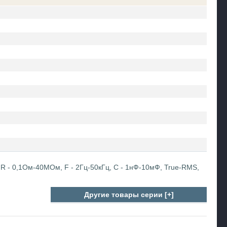
, R - 0,1Ом-40МОм, F - 2Гц-50кГц, C - 1нФ-10мФ, True-RMS,
Другие товары серии [+]