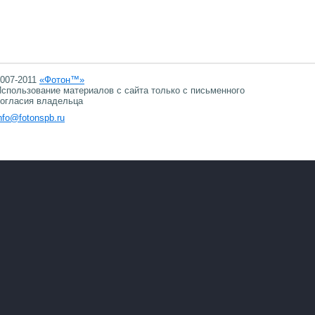
007-2011
«Фотон™»
спользование материалов с сайта только с письменного
огласия владельца
nfo@fotonspb.ru
07.08.2026 02:52
07.08.2026 02:52