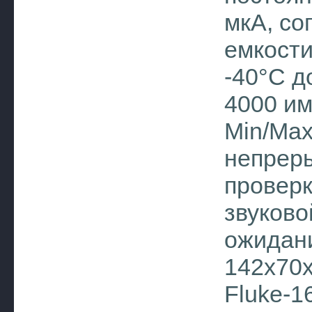
мкА, со
емкости
-40°C д
4000 им
Min/Max
непреры
проверк
звуково
ожидани
142х70х
Fluke-1