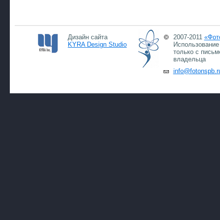
Дизайн сайта
2007-2011
«Фот
KYRA Design Studio
Использование 
только с письм
владельца
info@fotonspb.r
10.0
10.0