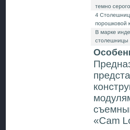
темно серого
4 Столешниц
порошковой к
В марке инд
столешницы (
Особен
Предназ
предста
констру
модулям
съемным
«Cam L