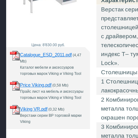
Характерис
Верстак сер
представляе
столешницей 
с драйвером
телескопиче
Цена: 8'830.00 руб.
индекс Т– т
Catalogue_ESD_2011.pdf
(4,47
Mb)
Lock».
Каталог мебели и аксессуаров
Столешницы
торговых марок Viking и Viking Tool
1 Столешниц
Price Viking.pdf
(0,58 Mb)
лакокрасочн
Прайс лист на мебель и аксессуары
торговых марок Viking и Viking Tool
2 Комбиниро
металла толщ
Viking VR.pdf
(0,32 Mb)
Верстаки серии ВР торговой марки
окрашен поро
Viking
3 Комбиниро
металла тол