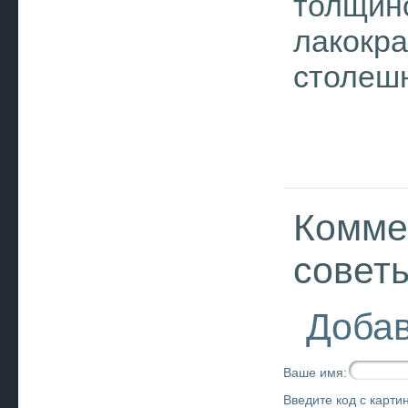
толщино
лакокр
столеш
Комме
совет
Добав
Ваше имя:
Введите код с картин