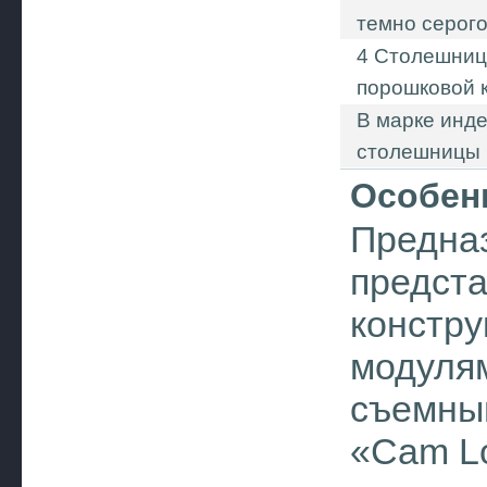
темно серого
4 Столешниц
порошковой к
В марке инд
столешницы (
Особен
Предназ
предста
констру
модулям
съемным
«Cam L