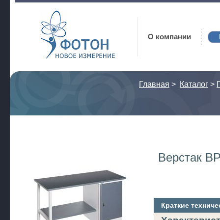
Фотон
О компании
Главная
>
Каталог
>
Верстак ВР
Краткие техниче