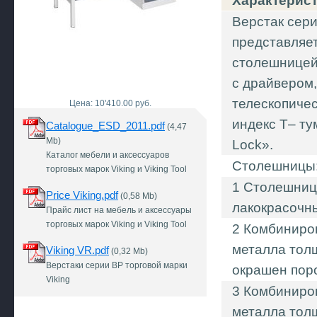
Характерис
Верстак сер
представляе
столешницей 
с драйвером
телескопиче
Цена: 10'410.00 руб.
индекс Т– т
Catalogue_ESD_2011.pdf
(4,47
Mb)
Lock».
Каталог мебели и аксессуаров
Столешницы
торговых марок Viking и Viking Tool
1 Столешниц
Price Viking.pdf
(0,58 Mb)
лакокрасочн
Прайс лист на мебель и аксессуары
торговых марок Viking и Viking Tool
2 Комбиниро
металла толщ
Viking VR.pdf
(0,32 Mb)
Верстаки серии ВР торговой марки
окрашен поро
Viking
3 Комбиниро
металла тол