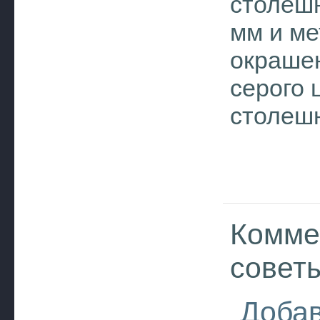
столеш
мм и ме
окрашен
серого 
столеш
Комме
совет
Добав