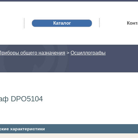
Каталог
Конт
Приборы общего назначения
>
Осциллографы
аф DPO5104
ские характеристики