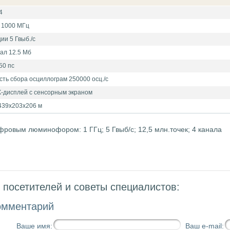
4
 1000 МГц
ии 5 Гвыб./с
ал 12.5 Мб
50 пс
ть сбора осциллограм 250000 осц./с
-дисплей с сенсорным экраном
 439х203х206 м
ровым люминофором: 1 ГГц; 5 Гвыб/с; 12,5 млн.точек; 4 канала
посетителей и советы специалистов:
омментарий
Ваше имя:
Ваш e-mail: