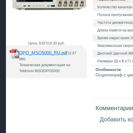
Количество каналов 
Полоса пропускания
Частота дискретизац
Длина памяти на кан
Время нарастания 3
Цена: 839'318.00 руб.
Максимальная скорос
DPO_MSO5000_RU.pdf
(2,67
Дисплей Цветной ЖК
Mb)
Размеры (Ш х В х Г)
Техническая документация на
Особенности
Tektronix MSO/DPO5000
Осциллограф с циф
Комментарии 
Добавить к