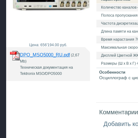
Количество каналов 
Полоса пропускания
Частота дискретизац
Длина памяти на кан
Время нарастания 7
Цена: 656'194.00 руб.
Максимальная скорос
DPO_MSO5000_RU.pdf
(2,67
Дисплей Цветной ЖК
Mb)
Размеры (Ш х В х Г)
Техническая документация на
Особенности
Tektronix MSO/DPO5000
Осциллограф с циф
Комментарии 
Добавить к