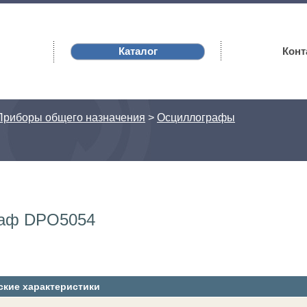
Каталог
Конт
Приборы общего назначения
>
Осциллографы
аф DPO5054
ские характеристики