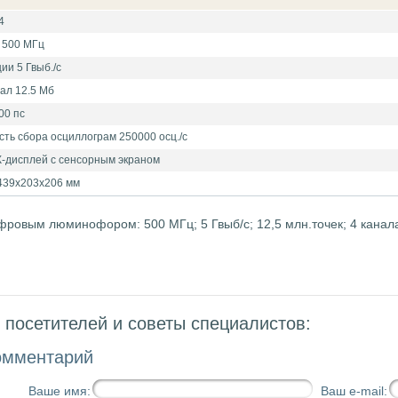
4
 500 МГц
ии 5 Гвыб./с
ал 12.5 Мб
00 пс
ть сбора осциллограм 250000 осц./с
-дисплей с сенсорным экраном
 439х203х206 мм
ровым люминофором: 500 МГц; 5 Гвыб/с; 12,5 млн.точек; 4 канал
посетителей и советы специалистов:
омментарий
Ваше имя:
Ваш e-mail: