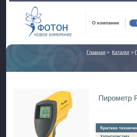
Фотон
О компании
Главная
>
Каталог
>
Пирометр F
Краткие техниче
Характеристика