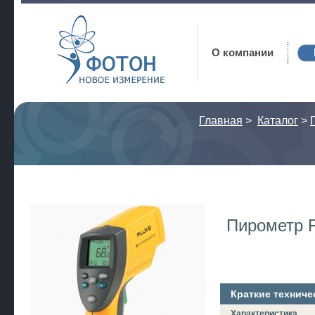
Фотон
О компании
Главная
>
Каталог
>
Пирометр F
Краткие техниче
Характеристика